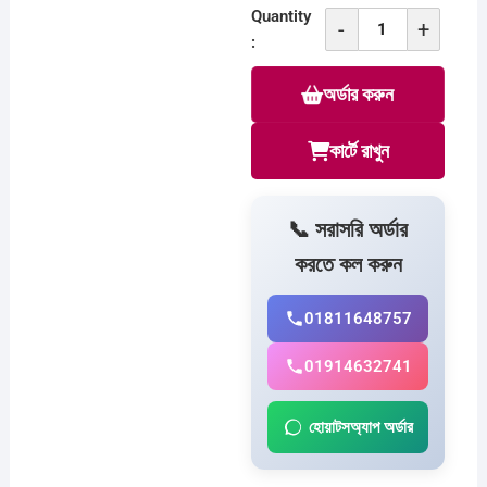
Quantity
-
+
Polo
:
T-
অর্ডার করুন
Shirts
D1
quantity
কার্টে রাখুন
📞 সরাসরি অর্ডার
করতে কল করুন
01811648757
01914632741
হোয়াটসঅ্যাপ অর্ডার